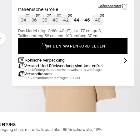
Größenberater
Italienische Größe
34
36
38
40
42
44
46
48
Das Model trägt Größe 40 (IT), ist 177 cm groß,
Taillenumfang 58 cm und Hüftumfang 87 cm
IN DEN WARENKORB LEGEN
Ikonische Verpackung
Versand Und Rücksendung sind kostenfrei
Die Lieferung dauert normalerweise 4-8 Werktage.
Versandkosten
Die Versandkosten betragen 20 CHF.
LEITUNG
inigung ohne; mit details aus trikot 85% schurwolle, 13%