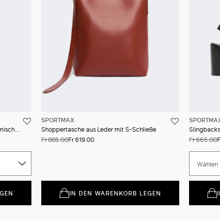
SPORTMAX
SPORTMA
Langer Rock aus doppellagigem Wollmischgewebe
Shoppertasche aus Leder mit S-Schließe
Slingbacks
Fr 885.00
Fr 619.00
Fr 665.00
F
Wählen 
EGEN
IN DEN WARENKORB LEGEN