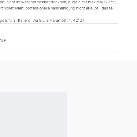
ln; nicht im wäschetrockner trocknen; bügeln mit maximal 120 °c;
hlorethylen; professionelle nassreinigung nicht erlaubt.; das teil
ggio Emilia (Italien), Via Giulia Maramotti 4, 42124
ALE