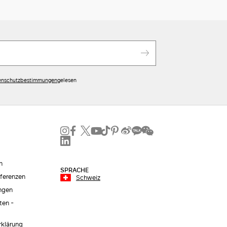
enschutzbestimmungen
gelesen
n
SPRACHE
äferenzen
Schweiz
ngen
ten -
erklärung