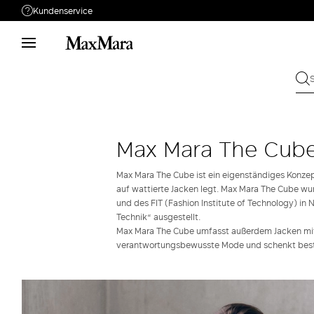
Kundenservice
Brauchen Sie Unterstützung?
Telefon: Mo-Fr 9 - 18
Rufen Sie uns an
0800110184
Schicken Sie Ihre
Schreiben Sie uns
Anfrage
Max Mara The Cub
Rückgabe
Bestellung suchen
Max Mara The Cube ist ein eigenständiges Konze
auf wattierte Jacken legt. Max Mara The Cube wur
und des FIT (Fashion Institute of Technology) 
Technik“ ausgestellt.
Max Mara The Cube umfasst außerdem Jacken mit
verantwortungsbewusste Mode und schenkt beste