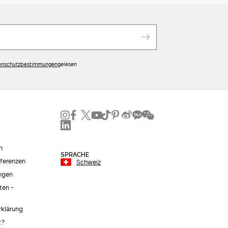
enschutzbestimmungen
gelesen
n
SPRACHE
äferenzen
Schweiz
ngen
ten -
erklärung
2?