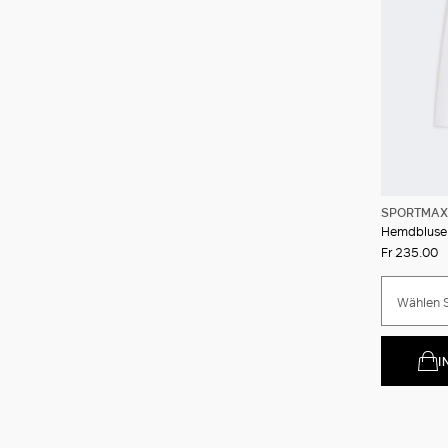
SPORTMAX
Hemdbluse 
Fr 235.00
Wählen S
I