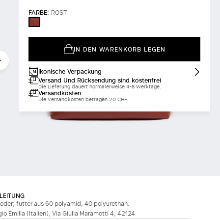
FARBE:
ROST
ROST
IN DEN WARENKORB LEGEN
Ikonische Verpackung
Versand Und Rücksendung sind kostenfrei
Die Lieferung dauert normalerweise 4-8 Werktage.
Versandkosten
Die Versandkosten betragen 20 CHF.
LEITUNG
leder; futter aus 60 polyamid, 40 polyurethan.
ggio Emilia (Italien), Via Giulia Maramotti 4, 42124