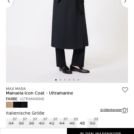
MAX MARA
Manuela Icon Coat - Ultramarine
FARBE:
ULTRAMARINE
KAMEL
SCHWARZ
ULTRAMARINE
Größenberater
Italienische Größe
34
36
38
40
42
44
46
48
50
IN DEN WARENKORB