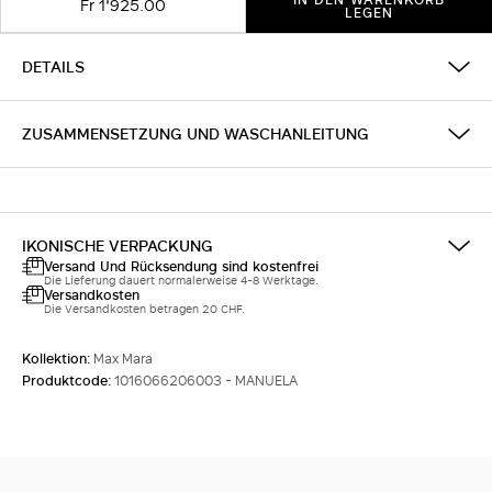
Fr 1'925.00
LEGEN
DETAILS
ZUSAMMENSETZUNG UND WASCHANLEITUNG
IKONISCHE VERPACKUNG
Versand Und Rücksendung sind kostenfrei
Die Lieferung dauert normalerweise 4-8 Werktage.
Versandkosten
Die Versandkosten betragen 20 CHF.
Kollektion:
Max Mara
Produktcode:
1016066206003 - MANUELA