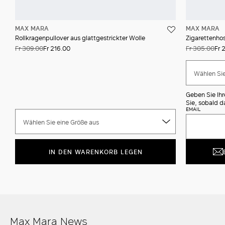
MAX MARA
MAX MARA
Rollkragenpullover aus glattgestrickter Wolle
Zigarettenho
Fr 309.00
Fr 216.00
Fr 305.00
Fr 
Wählen Sie
Geben Sie Ihr
Sie, sobald d
EMAIL
Wählen Sie eine Größe aus
IN DEN WARENKORB LEGEN
Max Mara News