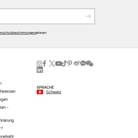
enschutzbestimmungen
gelesen
n
SPRACHE
äferenzen
Schweiz
ngen
ten -
erklärung
2?
sverkehr