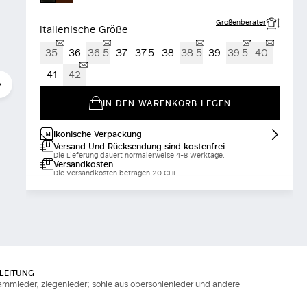
Größenberater
Italienische Größe
35
36
36.5
37
37.5
38
38.5
39
39.5
40
41
42
IN DEN WARENKORB LEGEN
Ikonische Verpackung
Versand Und Rücksendung sind kostenfrei
Die Lieferung dauert normalerweise 4-8 Werktage.
Versandkosten
Die Versandkosten betragen 20 CHF.
LEITUNG
 lammleder, ziegenleder; sohle aus obersohlenleder und andere