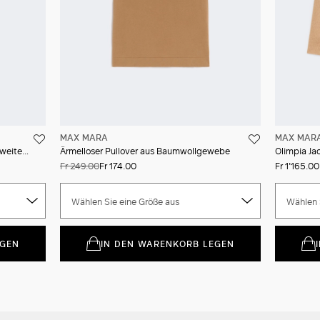
MAX MARA
MAX MAR
Hose aus Wollpopeline und Seide mit weitem Bein
Ärmelloser Pullover aus Baumwollgewebe
Olimpia Ja
Fr 249.00
Fr 174.00
Fr 1'165.00
Wählen Sie eine Größe aus
Wählen 
EGEN
IN DEN WARENKORB LEGEN