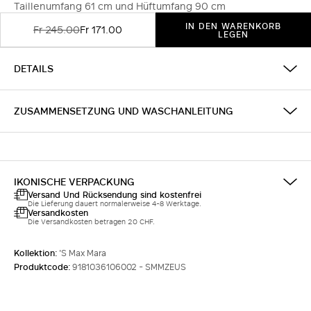
Taillenumfang 61 cm und Hüftumfang 90 cm
IN DEN WARENKORB
Fr 245.00
Fr 171.00
LEGEN
DETAILS
ZUSAMMENSETZUNG UND WASCHANLEITUNG
IKONISCHE VERPACKUNG
Versand Und Rücksendung sind kostenfrei
Die Lieferung dauert normalerweise 4-8 Werktage.
Versandkosten
Die Versandkosten betragen 20 CHF.
Kollektion:
'S Max Mara
Produktcode:
9181036106002 - SMMZEUS