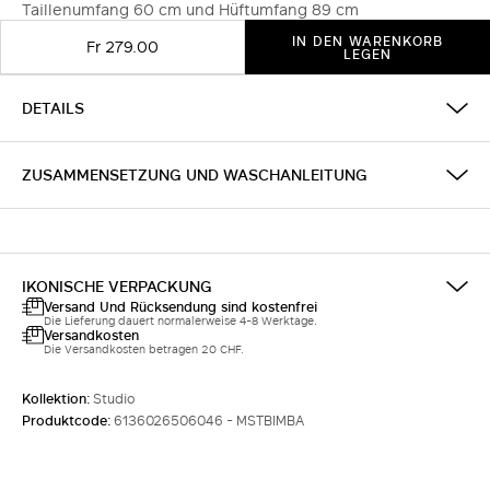
Taillenumfang 60 cm und Hüftumfang 89 cm
IN DEN WARENKORB
Fr 279.00
LEGEN
DETAILS
ZUSAMMENSETZUNG UND WASCHANLEITUNG
IKONISCHE VERPACKUNG
Versand Und Rücksendung sind kostenfrei
Die Lieferung dauert normalerweise 4-8 Werktage.
Versandkosten
Die Versandkosten betragen 20 CHF.
Kollektion:
Studio
Produktcode:
6136026506046 - MSTBIMBA