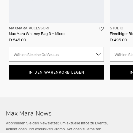
MAXMARA ACCESSORI
STUDIO
Max Mara Whitney Bag 3 – Micro
Einreihiger B
Fr 545.00
Fr 495.00
Wählen Sie eine Größe aus
Wählen Sie
IN DEN WARENKORB LEGEN
I
Max Mara News
Abonnieren Sie den Newsletter, um aktuelle Infos zu Events,
Kollektionen und exklusiven Promo-Aktionen zu erhalten.