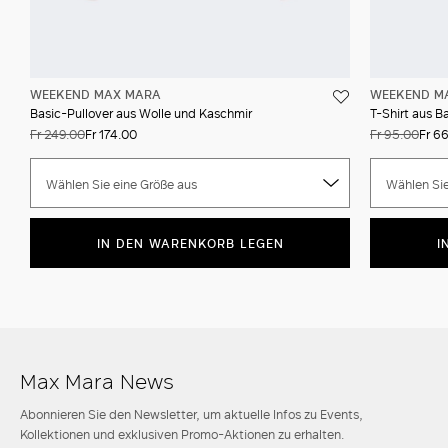
WEEKEND MAX MARA
WEEKEND M
Basic-Pullover aus Wolle und Kaschmir
T-Shirt aus B
Fr 249.00
Fr 174.00
Fr 95.00
Fr 6
Wählen Sie eine Größe aus
Wählen Sie
IN DEN WARENKORB LEGEN
I
Max Mara News
Abonnieren Sie den Newsletter, um aktuelle Infos zu Events,
Kollektionen und exklusiven Promo-Aktionen zu erhalten.