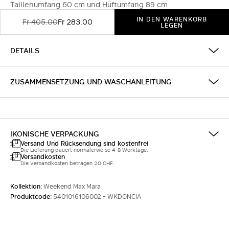
Taillenumfang 60 cm und Hüftumfang 89 cm
IN DEN WARENKORB
Fr 405.00
Fr 283.00
LEGEN
DETAILS
ZUSAMMENSETZUNG UND WASCHANLEITUNG
IKONISCHE VERPACKUNG
Versand Und Rücksendung sind kostenfrei
Die Lieferung dauert normalerweise 4-8 Werktage.
Versandkosten
Die Versandkosten betragen 20 CHF.
Kollektion:
Weekend Max Mara
Produktcode:
5401016106002 - WKDONCIA