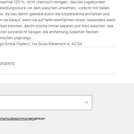
maximal 120 °c; nicht chemisch reinigen.; das teil zugebunden
s kleidungsstück vor dem waschen umkehren.; vorsicht mit hellen
res, da das denim gewebe durch die körperwärme entfärben und
 sie darauf, wenn sie auf helle oberflächen sitzen, besonders wenn
färben könnten. denim stücke immer separat und links waschen. das
kten sonnenlicht hängen. die entfernung isolierten flecken
ierischen ursprungs.
ggio Emilia (Italien), Via Giulia Maramotti 4, 42124
ARGENTO
enschutzbestimmungen
gelesen