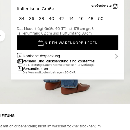
Größenberater
Italienische Größe
34
36
38
40
42
44
46
48
50
Das Model trägt Größe 40 (IT), ist 178 cm groß,
Taillenumfang 62 cm und Hüftumfang 88 cm
IN DEN WARENKORB LEGEN
Ikonische Verpackung
Versand Und Rücksendung sind kostenfrei
Die Lieferung dauert normalerweise 4-8 Werktage.
Versandkosten
Die Versandkosten betragen 20 CHF.
LEITUNG
t mit chlor behandeln; nicht im wäschetrockner trocknen; im