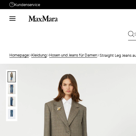
Kundenservice
Brauchen Sie Unterstützung?
Telefon: Mo-Fr 9 - 18
Rufen Sie uns an
0800110184
Schicken Sie Ihre
Schreiben Sie uns
Anfrage
Homepage
Kleidung
Hosen und Jeans für Damen
Straight Leg Jeans a
Rückgabe
Bestellung suchen