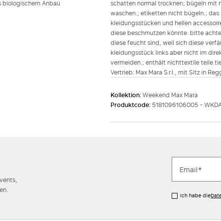
s biologischem Anbau
schatten normal trocknen; bügeln mit 
waschen.; etiketten nicht bügeln.; da
kleidungsstücken und hellen accessoi
diese beschmutzen könnte. bitte achten
diese feucht sind, weil sich diese ver
kleidungsstück links aber nicht im dire
vermeiden.; enthält nichttextile teile t
Vertrieb: Max Mara S.r.l., mit Sitz in Re
Kollektion:
Weekend Max Mara
Produktcode:
5181096106005 - WKD
Events,
en.
Ich habe die
Dat