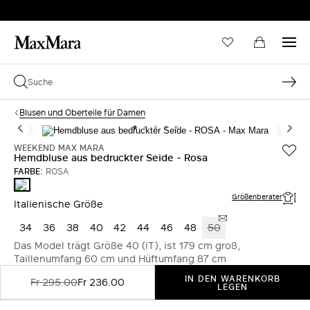
Blusen und Oberteile für Damen
WEEKEND MAX MARA
Hemdbluse aus bedruckter Seide - Rosa
FARBE:
ROSA
ROSA
Größenberater
Italienische Größe
34
36
38
40
42
44
46
48
50
Das Model trägt Größe 40 (IT), ist 179 cm groß,
Taillenumfang 60 cm und Hüftumfang 87 cm
IN DEN WARENKORB
Fr 295.00
Fr 236.00
LEGEN