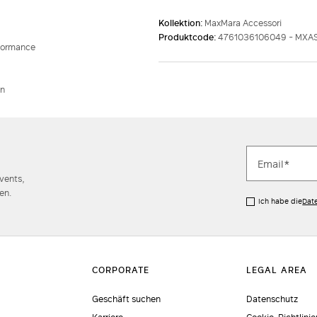
Kollektion:
MaxMara Accessori
Produktcode:
4761036106049 - MX
rformance
un
Events,
en.
Ich habe die
Dat
Geschäft suchen
Datenschutz