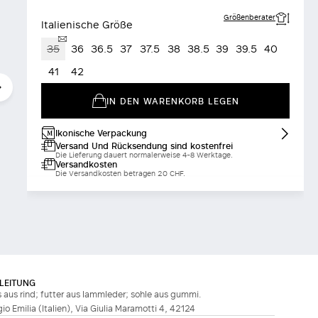
Größenberater
Italienische Größe
35
36
36.5
37
37.5
38
38.5
39
39.5
40
41
42
IN DEN WARENKORB LEGEN
Ikonische Verpackung
Versand Und Rücksendung sind kostenfrei
Die Lieferung dauert normalerweise 4-8 Werktage.
Versandkosten
Die Versandkosten betragen 20 CHF.
LEITUNG
s aus rind; futter aus lammleder; sohle aus gummi.
ggio Emilia (Italien), Via Giulia Maramotti 4, 42124