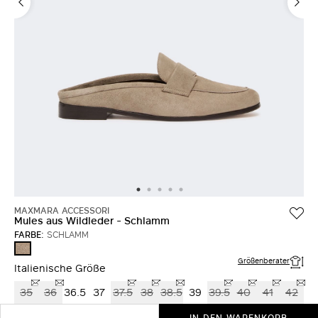
MAXMARA ACCESSORI
Mules aus Wildleder - Schlamm
FARBE:
SCHLAMM
SCHLAMM
Größenberater
Italienische Größe
35
36
36.5
37
37.5
38
38.5
39
39.5
40
41
42
IN DEN WARENKORB