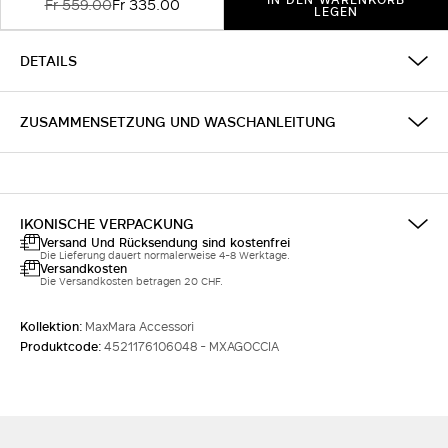
Fr 559.00
Fr 335.00
LEGEN
DETAILS
ZUSAMMENSETZUNG UND WASCHANLEITUNG
IKONISCHE VERPACKUNG
Versand Und Rücksendung sind kostenfrei
Die Lieferung dauert normalerweise 4-8 Werktage.
Versandkosten
Die Versandkosten betragen 20 CHF.
Kollektion:
MaxMara Accessori
Produktcode:
4521176106048 - MXAGOCCIA