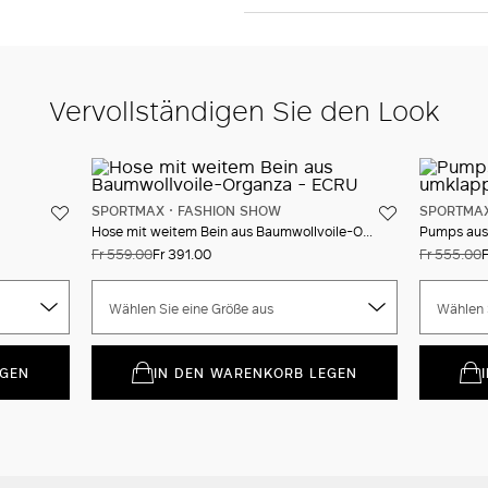
Vervollständigen Sie den Look
SPORTMAX
FASHION SHOW
SPORTMA
Hose mit weitem Bein aus Baumwollvoile-Organza
Fr 559.00
Fr 391.00
Fr 555.00
F
Wählen Sie eine Größe aus
Wählen 
EGEN
IN DEN WARENKORB LEGEN