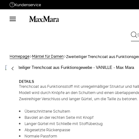
Kundenservice
Brauchen Sie Unterstützung?
Telefon: Mo-Fr 9 - 18
Rufen Sie uns an
0800110184
Schicken Sie Ihre
Schreiben Sie uns
Anfrage
Homepage
Mäntel für Damen
Zweiteiliger Trenchcoat aus Funktionsg
Rückgabe
Bestellung suchen
DETAILS
Trenchcoat aus Funktionsstoff mit unregelmäßiger Struktur und halb
Modell wird durch Knöpfe an den Schultern und einen überlappend
Zweireihiger Verschluss und langer Gürtel, um die Taille zu betonen.
Überschnittene Schultern
Bavolet an der rechten Seite mit Knopf
Langer Gürtel mit Schließe mit Stoffüberzug
Abgesetzte Rückenpasse
Normale Passform