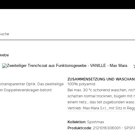
ewebe
Vervollständigen Sie den Look
ZUSAMMENSETZUNG UND WASCHAN
transparenter Optik. Das zweiteilige
100% polyamid.
en Doppelreverskragen betont.
Bei max. 30 °c schonend waschen; nich
schatten normal trocknen; bügeln mit m
einem netz.; das teil zugebunden was
Vertrieb: Max Mara S.r.l., mit Sitz in Re
Kollektion:
Sportmax
Produktcode:
2121016306001 - SPSF