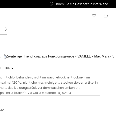
Finden Sie ein Geschäft in Ihrer Nähe
Meine Wunschliste
Einkaufstasche
hre Wunschliste ist leer. Klicken Sie auf
Ihr Warenkorb ist leer
, um
einen neuen Artikel zu speichern.
SPORTMAX
FASHION SHOW
Zweiteiliger Trenchcoat aus
LEITUNG
Funktionsgewebe - Vanille
t mit chlor behandeln; nicht im wäschetrockner trocknen; im
Fr 839.00
Fr 587.00
aximal 120 °c; nicht chemisch reinigen.; stecken sie den artikel in
chen.; das kleidungsstück vor dem waschen umkehren.
FARBE:
VANILLE
ggio Emilia (Italien), Via Giulia Maramotti 4, 42124
VANILLE
Größenberater
Italienische Größe
ATA