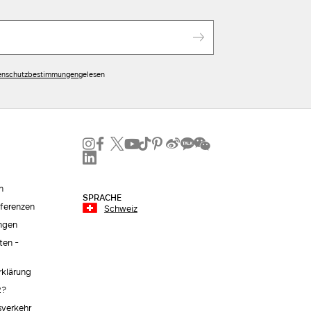
enschutzbestimmungen
gelesen
n
SPRACHE
äferenzen
Schweiz
ngen
ten -
erklärung
2?
sverkehr