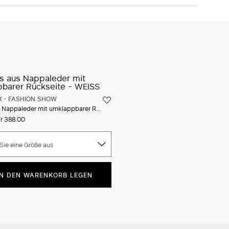
34
36
38
40
42
44
46
48
Das Model trägt Größe 40 (IT), ist 180 cm groß,
Taillenumfang 62 cm und Hüftumfang 87 cm
IN DEN WARENKORB LEGEN
Ikonische Verpackung
Versand Und Rücksendung sind kostenfrei
Die Lieferung dauert normalerweise 4-8 Werktage.
Versandkosten
Die Versandkosten betragen 20 CHF.
X
FASHION SHOW
Pumps aus Nappaleder mit umklappbarer Rückseite
r 388.00
Sie eine Größe aus
IN DEN WARENKORB LEGEN