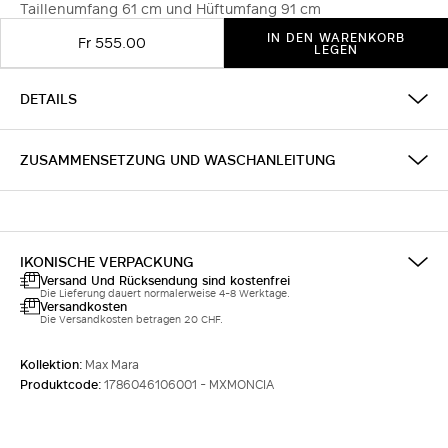
Taillenumfang 61 cm und Hüftumfang 91 cm
IN DEN WARENKORB
Fr 555.00
LEGEN
DETAILS
ZUSAMMENSETZUNG UND WASCHANLEITUNG
IKONISCHE VERPACKUNG
Versand Und Rücksendung sind kostenfrei
Die Lieferung dauert normalerweise 4-8 Werktage.
Versandkosten
Die Versandkosten betragen 20 CHF.
Kollektion:
Max Mara
Produktcode:
1786046106001 - MXMONCIA