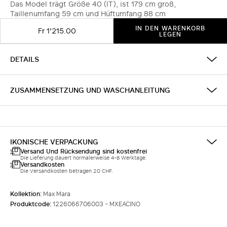
Das Model trägt Größe 40 (IT), ist 179 cm groß,
Taillenumfang 59 cm und Hüftumfang 88 cm
IN DEN WARENKORB
Fr 1'215.00
LEGEN
DETAILS
ZUSAMMENSETZUNG UND WASCHANLEITUNG
IKONISCHE VERPACKUNG
Versand Und Rücksendung sind kostenfrei
Die Lieferung dauert normalerweise 4-8 Werktage.
Versandkosten
Die Versandkosten betragen 20 CHF.
Kollektion:
Max Mara
Produktcode:
1226066706003 - MXEACINO