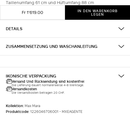
Taillenumfang 61 cm und Hüftumfang 88 cm
IN DEN WARENKORB
Fr 1'619.00
LEGEN
DETAILS
ZUSAMMENSETZUNG UND WASCHANLEITUNG
IKONISCHE VERPACKUNG
Versand Und Rücksendung sind kostenfrei
Die Lieferung dauert normalerweise 4-8 Werktage.
Versandkosten
Die Versandkosten betragen 20 CHF.
Kollektion:
Max Mara
Produktcode:
1226046706001 - MXEAGENTE