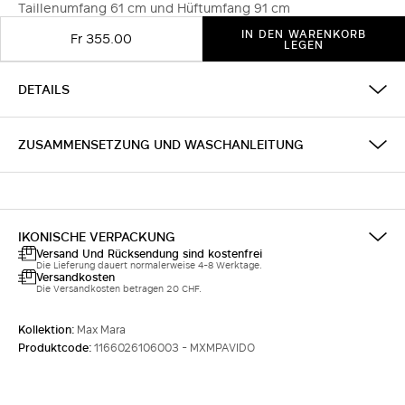
Taillenumfang 61 cm und Hüftumfang 91 cm
IN DEN WARENKORB
Fr 355.00
LEGEN
DETAILS
ZUSAMMENSETZUNG UND WASCHANLEITUNG
IKONISCHE VERPACKUNG
Versand Und Rücksendung sind kostenfrei
Die Lieferung dauert normalerweise 4-8 Werktage.
Versandkosten
Die Versandkosten betragen 20 CHF.
Kollektion:
Max Mara
Produktcode:
1166026106003 - MXMPAVIDO