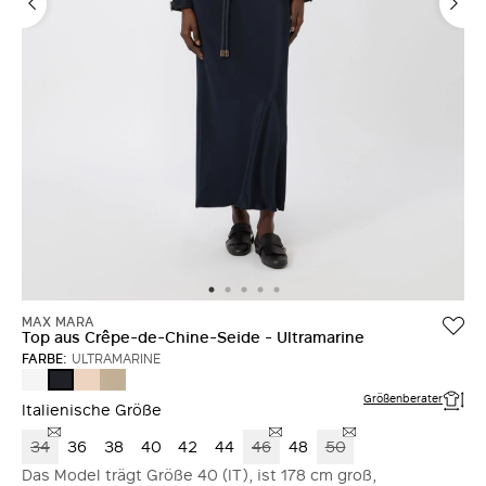
MAX MARA
Top aus Crêpe-de-Chine-Seide - Ultramarine
FARBE:
ULTRAMARINE
WEISS
ROSA
STEIN
ULTRAMARINE
Größenberater
Italienische Größe
34
36
38
40
42
44
46
48
50
Das Model trägt Größe 40 (IT), ist 178 cm groß,