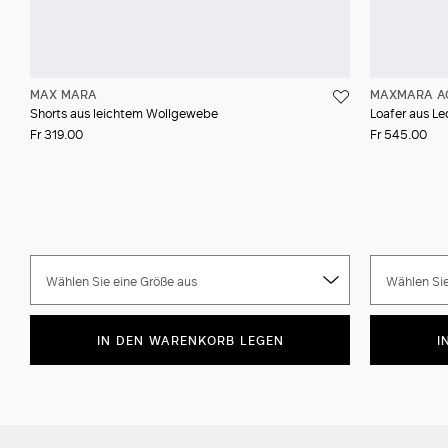
MAX MARA
MAXMARA A
Shorts aus leichtem Wollgewebe
Loafer aus Le
Fr 319.00
Fr 545.00
Wählen Sie eine Größe aus
Wählen Sie
IN DEN WARENKORB LEGEN
I