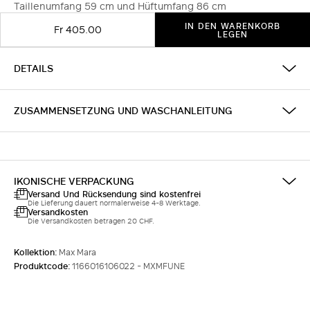
Taillenumfang 59 cm und Hüftumfang 86 cm
IN DEN WARENKORB
Fr 405.00
LEGEN
DETAILS
ZUSAMMENSETZUNG UND WASCHANLEITUNG
IKONISCHE VERPACKUNG
Versand Und Rücksendung sind kostenfrei
Die Lieferung dauert normalerweise 4-8 Werktage.
Versandkosten
Die Versandkosten betragen 20 CHF.
Kollektion:
Max Mara
Produktcode:
1166016106022 - MXMFUNE