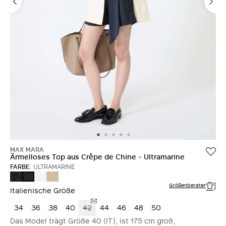
MAX MARA
Ärmelloses Top aus Crêpe de Chine - Ultramarine
FARBE:
ULTRAMARINE
SCHWARZ
WEISS
STEIN
ULTRAMARINE
Größenberater
Italienische Größe
34
36
38
40
42
44
46
48
50
Das Model trägt Größe 40 (IT), ist 175 cm groß,