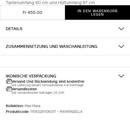
Taillenumfang 60 cm und Hüftumfang 87 cm
IN DEN WARENKORB
Fr 455.00
LEGEN
DETAILS
ZUSAMMENSETZUNG UND WASCHANLEITUNG
IKONISCHE VERPACKUNG
Versand Und Rücksendung sind kostenfrei
Die Lieferung dauert normalerweise 4-8 Werktage.
Versandkosten
Die Versandkosten betragen 20 CHF.
Kollektion:
Max Mara
Produktcode:
1156026106017 - MXMPAGELLA