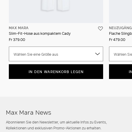
MAX MARA
NEUZUGÄNG
Slim-Fit-Hose aus kompaktem Cady
Flache Sling
Fr 379.00
Fr 479.00
Wählen Sie eine Größe aus
Wählen Sie
IN DEN WARENKORB LEGEN
I
Max Mara News
Abonnieren Sie den Newsletter, um aktuelle Infos zu Events,
Kollektionen und exklusiven Promo-Aktionen zu erhalten.