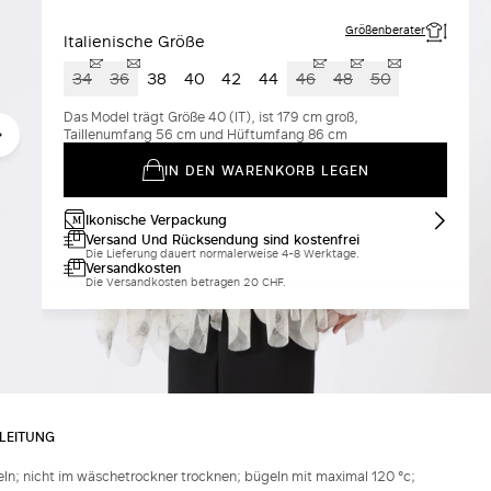
Größenberater
Italienische Größe
34
36
38
40
42
44
46
48
50
Das Model trägt Größe 40 (IT), ist 179 cm groß,
Taillenumfang 56 cm und Hüftumfang 86 cm
IN DEN WARENKORB LEGEN
Ikonische Verpackung
Versand Und Rücksendung sind kostenfrei
Die Lieferung dauert normalerweise 4-8 Werktage.
Versandkosten
Die Versandkosten betragen 20 CHF.
LEITUNG
ln; nicht im wäschetrockner trocknen; bügeln mit maximal 120 °c;