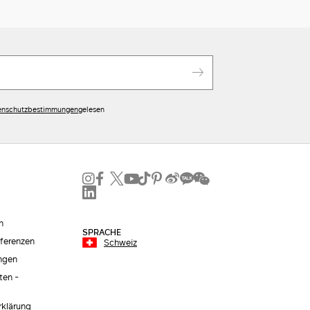
enschutzbestimmungen
gelesen
n
SPRACHE
äferenzen
Schweiz
ngen
ten -
erklärung