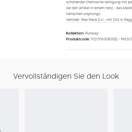
schonende chemische reinigung mit perc
sie den artikel in einem netz.; das kle
tierischen ursprungs.
Vertrieb: Max Mara S.r.l., mit Sitz in Re
Kollektion:
Runway
Produktcode:
1121316306002 - MXSC
Vervollständigen Sie den Look