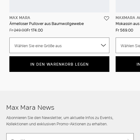
MAX MARA
MAXMARA A
Ärmelloser Pullover aus Baumwollgewebe
Mokassin aus
Fr 249.00
Fr 174.00
Fr 569.00
Wählen Sie eine Größe aus
Wählen Sie
IN DEN WARENKORB LEGEN
I
Max Mara News
Abonnieren Sie den Newsletter, um aktuelle Infos zu Events,
Kollektionen und exklusiven Promo-Aktionen zu erhalten.