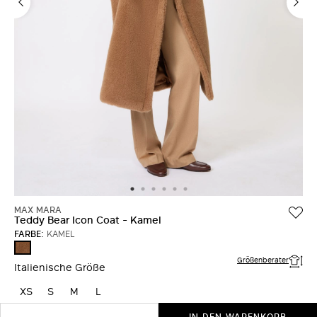
MAX MARA
Teddy Bear Icon Coat - Kamel
FARBE:
KAMEL
KAMEL
Größenberater
Italienische Größe
XS
S
M
L
IN DEN WARENKORB