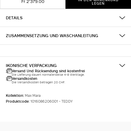
Fr 2'379.00
LEGEN
DETAILS
ZUSAMMENSETZUNG UND WASCHANLEITUNG
IKONISCHE VERPACKUNG
Versand Und Rücksendung sind kostenfrei
Die Lieferung dauert normalerweise 4-8 Werktage.
Versandkosten
Die Versandkosten betragen 20 CHF.
Kollektion:
Max Mara
Produktcode:
1016086206001 - TEDDY